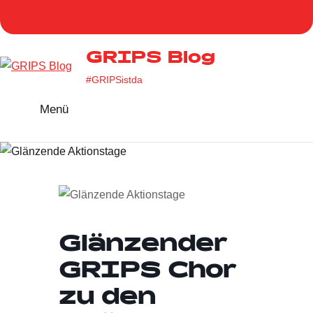
Zum
Homepage
Facebook
Twitter
Instag
You
Inhalt
GRIPS
springen
GRIPS Blog
#GRIPSistda
Menü
Glänzender
GRIPS Chor
zu den