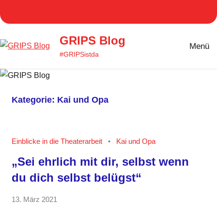
Zum
Homepage
Facebook
Twitter
Instagram
YouT
Inhalt
GRIPS
springen
GRIPS Blog
Menü
#GRIPSistda
Kategorie:
Kai und Opa
Einblicke in die Theaterarbeit
Kai und Opa
„Sei ehrlich mit dir, selbst wenn
du dich selbst belügst“
von
13. März 2021
1
GRIPS
Kommentar