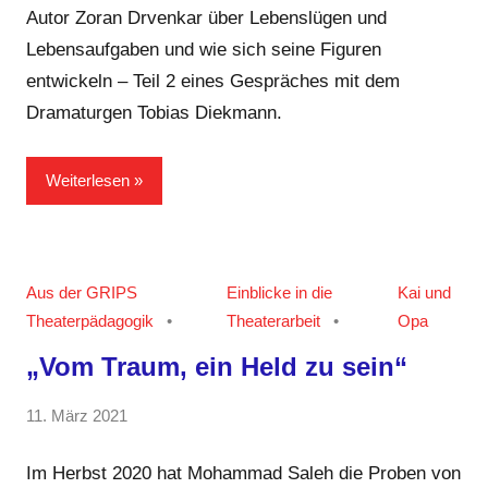
Team
Autor Zoran Drvenkar über Lebenslügen und
Lebensaufgaben und wie sich seine Figuren
entwickeln – Teil 2 eines Gespräches mit dem
Dramaturgen Tobias Diekmann.
Weiterlesen
Aus der GRIPS
Einblicke in die
Kai und
Theaterpädagogik
Theaterarbeit
Opa
„Vom Traum, ein Held zu sein“
von
11. März 2021
1
GRIPS
Kommentar
Team
Im Herbst 2020 hat Mohammad Saleh die Proben von