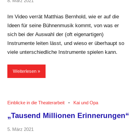
von
8. März 2021
2
GRIPS
Kommentare
Team
Im Video verrät Matthias Bernhold, wie er auf die
Ideen für seine Bühnenmusik kommt, von was er
sich bei der Auswahl der (oft eigenartigen)
Instrumente leiten lässt, und wieso er überhaupt so
viele unterschiedliche Instrumente spielen kann.
Weiterlesen
Einblicke in die Theaterarbeit
Kai und Opa
„Tausend Millionen Erinnerungen“
von
5. März 2021
2