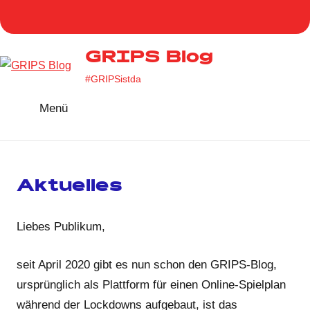
Zum
Homepage
Facebook
Twitter
Instag
You
Inhalt
GRIPS
springen
GRIPS Blog
#GRIPSistda
Menü
Aktuelles
Liebes Publikum,
seit April 2020 gibt es nun schon den GRIPS-Blog,
ursprünglich als Plattform für einen Online-Spielplan
während der Lockdowns aufgebaut, ist das