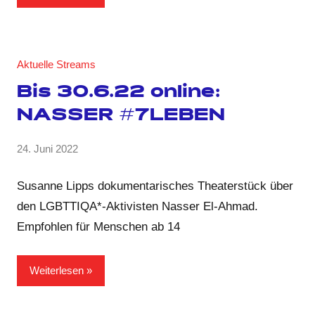
Aktuelle Streams
Bis 30.6.22 online:
NASSER #7LEBEN
von
24. Juni 2022
Keine
GRIPS
Kommentare
Team
Susanne Lipps dokumentarisches Theaterstück über
den LGBTTIQA*-Aktivisten Nasser El-Ahmad.
Empfohlen für Menschen ab 14
Weiterlesen