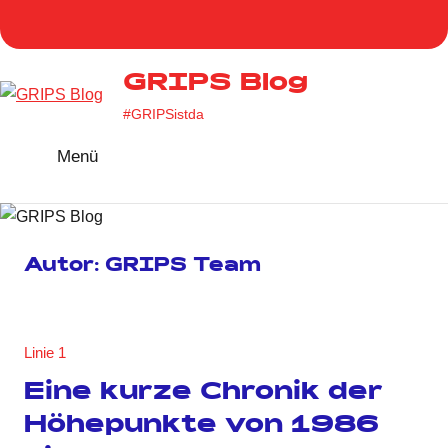
Zum
Homepage
Facebook
Twitter
Instag
You
Inhalt
GRIPS
springen
GRIPS Blog
#GRIPSistda
Menü
Autor:
GRIPS Team
Linie 1
Eine kurze Chronik der
Höhepunkte von 1986