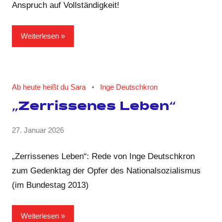
Anspruch auf Vollständigkeit!
Weiterlesen
Ab heute heißt du Sara
Inge Deutschkron
„Zerrissenes Leben“
von
27. Januar 2026
2
GRIPS
Kommentare
Team
„Zerrissenes Leben“: Rede von Inge Deutschkron
zum Gedenktag der Opfer des Nationalsozialismus
(im Bundestag 2013)
Weiterlesen