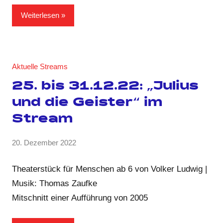
Weiterlesen
Aktuelle Streams
25. bis 31.12.22: „Julius
und die Geister“ im
Stream
von
20. Dezember 2022
Keine
GRIPS
Kommentare
Team
Theaterstück für Menschen ab 6 von Volker Ludwig |
Musik: Thomas Zaufke
Mitschnitt einer Aufführung von 2005