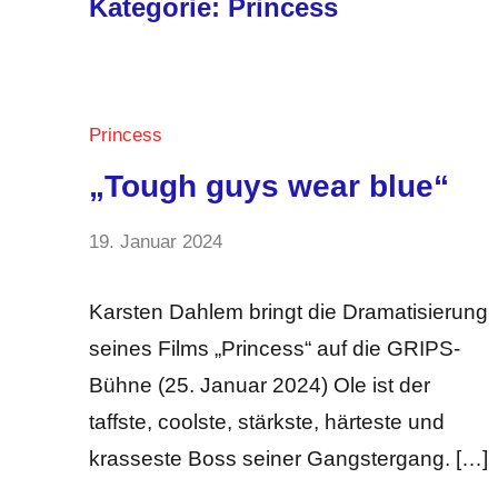
Kategorie:
Princess
Princess
„Tough guys wear blue“
von
19. Januar 2024
Keine
Anja
Kommentare
Kraus
Karsten Dahlem bringt die Dramatisierung
seines Films „Princess“ auf die GRIPS-
Bühne (25. Januar 2024) Ole ist der
taffste, coolste, stärkste, härteste und
krasseste Boss seiner Gangstergang. […]