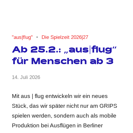
"aus|flug"
Die Spielzeit 2026|27
Ab 25.2.: „aus|flug“
für Menschen ab 3
von
14. Juli 2026
Keine
Anja
Kommentare
Kraus
Mit aus | flug entwickeln wir ein neues
Stück, das wir später nicht nur am GRIPS
spielen werden, sondern auch als mobile
Produktion bei Ausflügen in Berliner