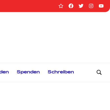
Homepage
Facebook
Twitter
Instag
You
GRIPS
den
Spenden
Schreiben