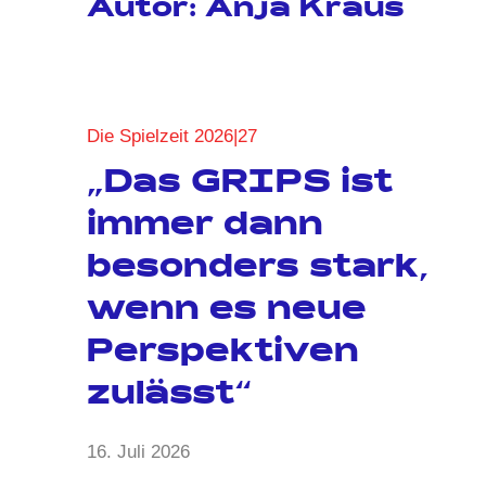
Autor:
Anja Kraus
Die Spielzeit 2026|27
„Das GRIPS ist
immer dann
besonders stark,
wenn es neue
Perspektiven
zulässt“
von
16. Juli 2026
2
Anja
Kommentare