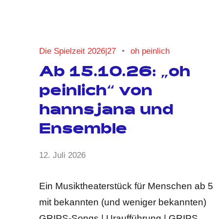
Die Spielzeit 2026|27
oh peinlich
Ab 15.10.26: „oh
peinlich“ von
hannsjana und
Ensemble
von
12. Juli 2026
Keine
Anja
Kommentare
Kraus
Ein Musiktheaterstück für Menschen ab 5
mit bekannten (und weniger bekannten)
GRIPS-Songs | Uraufführung | GRIPS