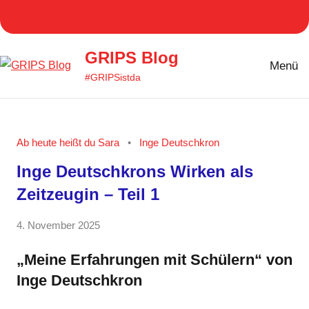
Zum
Homepage
Facebook
Twitter
Instagram
YouT
Inhalt
GRIPS
springen
GRIPS Blog
Menü
#GRIPSistda
Ab heute heißt du Sara
Inge Deutschkron
Inge Deutschkrons Wirken als
Zeitzeugin – Teil 1
von
4. November 2025
1
Anja
Kommentar
„Meine Erfahrungen mit Schülern“ von
Kraus
Inge Deutschkron