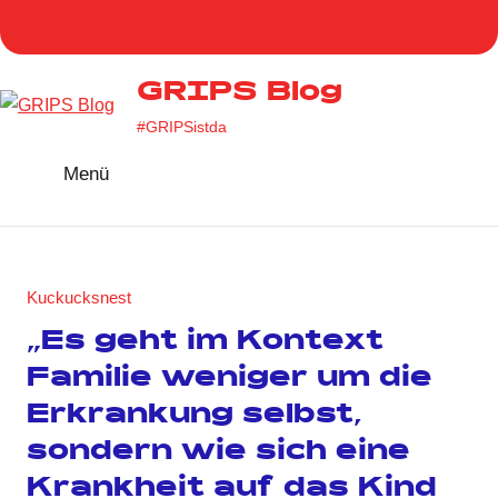
Zum
Homepage
Facebook
Twitter
Instag
You
Inhalt
GRIPS
springen
GRIPS Blog
#GRIPSistda
Menü
Kuckucksnest
„Es geht im Kontext
Familie weniger um die
Erkrankung selbst,
sondern wie sich eine
Krankheit auf das Kind