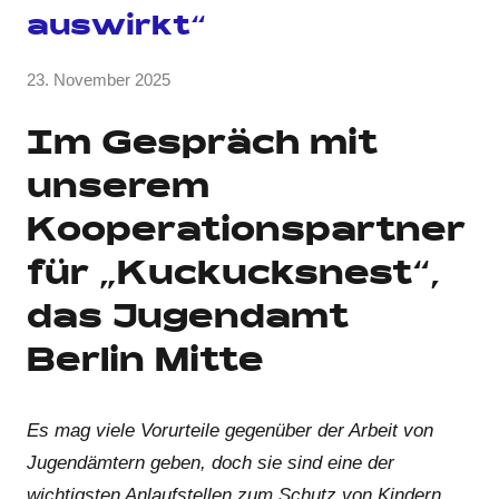
auswirkt“
von
23. November 2025
Keine
Anja
Kommentare
Kraus
Im Gespräch mit
unserem
Kooperationspartner
für „Kuckucksnest“,
das Jugendamt
Berlin Mitte
Es mag viele Vorurteile gegenüber der Arbeit von
Jugendämtern geben, doch sie sind eine der
wichtigsten Anlaufstellen zum Schutz von Kindern