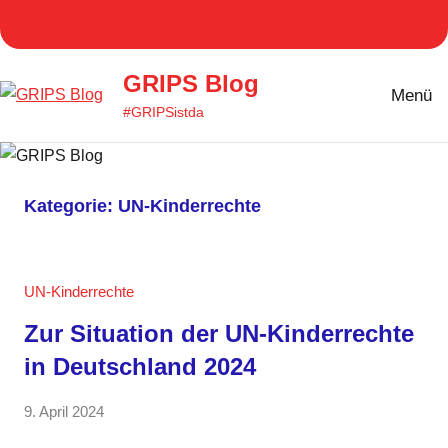
Zum
Homepage
Facebook
Twitter
Instagram
YouT
Inhalt
GRIPS
springen
GRIPS Blog
Menü
#GRIPSistda
Kategorie:
UN-Kinderrechte
UN-Kinderrechte
Zur Situation der UN-Kinderrechte
in Deutschland 2024
von
9. April 2024
Keine
Anja
Kommentare