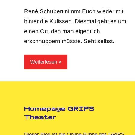
GRIPS
Kommentar
Team
René Schubert nimmt Euch wieder mit
hinter die Kulissen. Diesmal geht es um
einen Ort, den man eigentlich
erschnuppern müsste. Seht selbst.
Weiterlesen
Homepage GRIPS
Theater
Dieser Blog ist die Online-Bühne des GRIPS