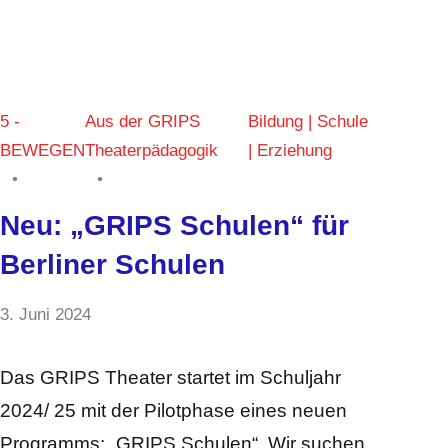
5 -
Aus der GRIPS
Bildung | Schule
BEWEGEN
Theaterpädagogik
| Erziehung
Neu: „GRIPS Schulen“ für
Berliner Schulen
von
3. Juni 2024
Keine
Lama
Kommentare
Ali
Das GRIPS Theater startet im Schuljahr
2024/ 25 mit der Pilotphase eines neuen
Programms: „GRIPS Schulen“. Wir suchen