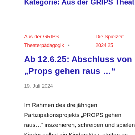
Kategorie:
Aus der GRIPS Theat
Aus der GRIPS
Die Spielzeit
Theaterpädagogik
2024|25
Ab 12.6.25: Abschluss von
„Props gehen raus …“
von
19. Juli 2024
Keine
Anja
Kommentare
Kraus
Im Rahmen des dreijährigen
Partizipationsprojekts „PROPS gehen
raus…“ inszenieren, schreiben und spielen
Kinder selbst ein Kinderstück, statten es