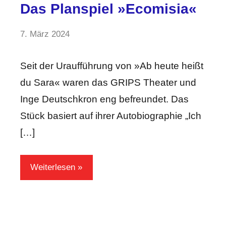
Das Planspiel »Ecomisia«
von
7. März 2024
Keine
Lama
Kommentare
Ali
Seit der Uraufführung von »Ab heute heißt
du Sara« waren das GRIPS Theater und
Inge Deutschkron eng befreundet. Das
Stück basiert auf ihrer Autobiographie „Ich
[…]
Weiterlesen