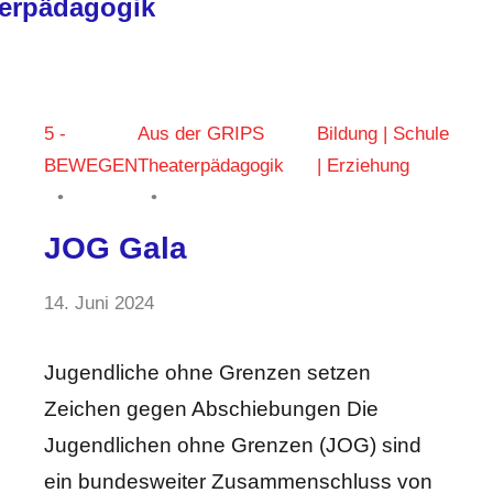
erpädagogik
5 -
Aus der GRIPS
Bildung | Schule
BEWEGEN
Theaterpädagogik
| Erziehung
JOG Gala
von
14. Juni 2024
Keine
Lama
Kommentare
Ali
Jugendliche ohne Grenzen setzen
Zeichen gegen Abschiebungen Die
Jugendlichen ohne Grenzen (JOG) sind
ein bundesweiter Zusammenschluss von