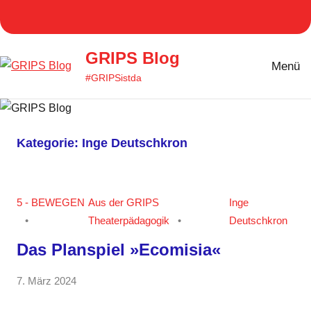
Zum
Homepage
Facebook
Twitter
Instagram
YouT
Inhalt
GRIPS
springen
GRIPS Blog
Menü
#GRIPSistda
Kategorie:
Inge Deutschkron
5 - BEWEGEN
Aus der GRIPS
Inge
Theaterpädagogik
Deutschkron
Das Planspiel »Ecomisia«
von
7. März 2024
Keine
Lama
Kommentare