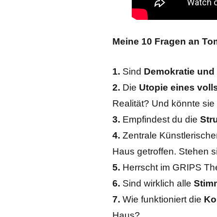
Meine 10 Fragen an To
1.
Sind
Demokratie und
2.
Die
Utopie eines voll
Realität? Und könnte si
3.
Empfindest du die
Str
4.
Zentrale Künstlerisch
Haus getroffen. Stehen
5.
Herrscht im GRIPS The
6.
Sind wirklich alle
Stim
7.
Wie funktioniert die
Ko
Haus?