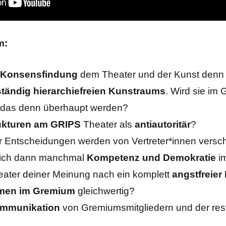
m:
 Konsensfindung
dem Theater und der Kunst denn 
ständig hierarchiefreien Kunstraums
. Wird sie im
e das denn überhaupt werden?
ukturen am GRIPS
Theater als
antiautoritär
?
er Entscheidungen werden von Vertreter*innen versc
 sich dann manchmal
Kompetenz und Demokratie
i
ater deiner Meinung nach ein komplett
angstfreie
men im Gremium
gleichwertig?
mmunikation
von Gremiumsmitgliedern und der res