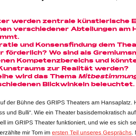
r werden zentrale künstlerische 
nen verschiedener Abteilungen am 
immt.
ratie und Konsensfindung dem Thea
 förderlich? Wo sind als Gremiumsm
nen Kompetenzbereichs und könnte 
 Kunstraums zur Realität werden?
Reihe wird das Thema
Mitbestimmun
schiedenen Blickwinkeln beleuchtet.
 auf der Bühne des GRIPS Theaters am Hansaplatz. H
oss und Bulli“. Wie ein Theater basisdemokratisch au
 im GRIPS Theater funktioniert, und wie es sich se
 erzählte mir Tom im
ersten Teil unseres Gesprächs
.