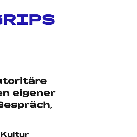
GRIPS
toritäre
en eigener
Gespräch,
Kultur