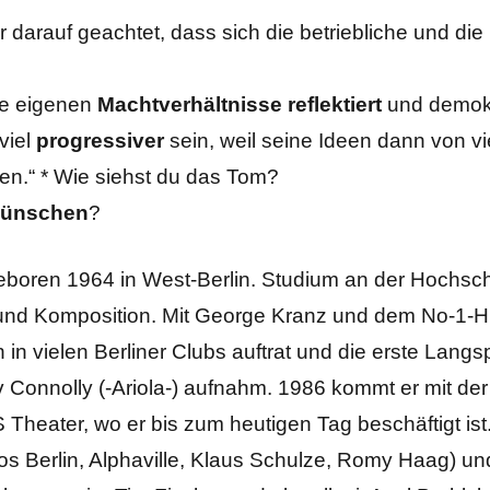
darauf geachtet, dass sich die betriebliche und die
ne eigenen
Machtverhältnisse reflektiert
und demokr
 viel
progressiver
sein, weil seine Ideen dann von vi
en.“ * Wie siehst du das Tom?
ünschen
?
geboren 1964 in West-Berlin. Studium an der Hochsch
d Komposition. Mit George Kranz und dem No-1-Hit
n vielen Berliner Clubs auftrat und die erste Langsp
 Connolly (-Ariola-) aufnahm. 1986 kommt er mit de
Theater, wo er bis zum heutigen Tag beschäftigt is
dios Berlin, Alphaville, Klaus Schulze, Romy Haag) u