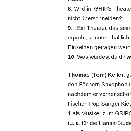
8.
Wird im GRIPS Theater 
nicht überschneiden?
9.
„Ein Theater, das sei
erprobt, könnte inhaltlich
Einzelnen getragen werd
10.
Was würdest du dir
w
Thomas (Tom) Keller
, 
den Fächern Saxophon un
nachdem er vorher schon i
Irischen Pop-Sänger Kiev
1 als Musiker zum GRIPS 
(u. a. für die Hansa-Stu