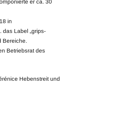
komponierte er ca. 30
18 in
 das Label „grips-
d Bereiche.
n Betriebsrat des
Bérénice Hebenstreit und