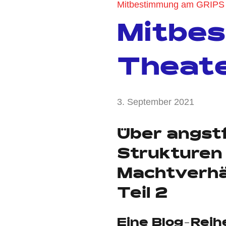
Mitbestimmung am GRIPS 
Mitbe
Theat
von
3. September 2021
Keine
Anja
Kommen
Kraus
Über angstf
Strukturen 
Machtverhä
Teil 2
Eine Blog-Rei