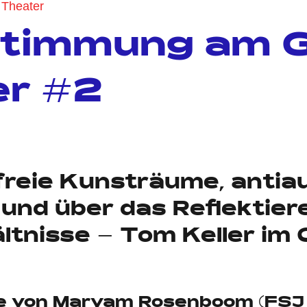
Theater
stimmung am 
er #2
tare
reie Kunsträume, antiau
und über das Reflektier
ltnisse
–
Tom Keller im 
he von Maryam Rosenboom (FSJ 