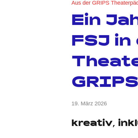
Aus der GRIPS Theaterpä
Ein Ja
FSJ in
Theate
GRIPS
von
19. März 2026
Keine
Lama
Kommentar
Ali
kreativ, ink