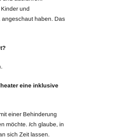
e Kinder und
da angeschaut haben. Das
t?
.
heater eine inklusive
h mit einer Behinderung
en möchte.
I
ch glaube, in
n sich Zeit lassen.