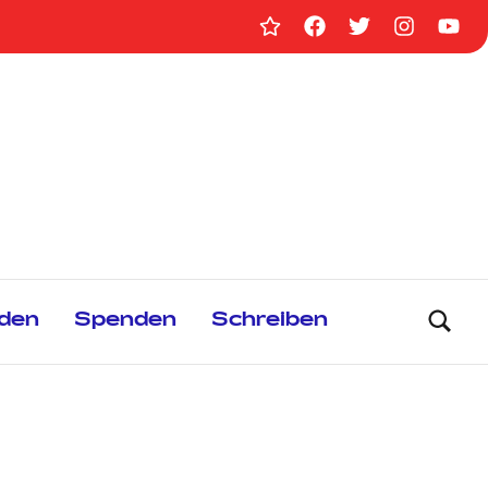
Homepage
Facebook
Twitter
Instag
You
GRIPS
den
Spenden
Schreiben