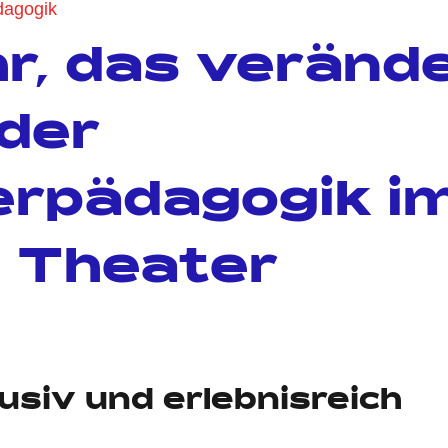
dagogik
hr, das verände
 der
rpädagogik i
 Theater
e
lusiv und erlebnisreich