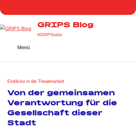
Zum
Homepage
Facebook
Twitter
Instag
You
Inhalt
GRIPS
springen
GRIPS Blog
#GRIPSistda
Menü
Einblicke in die Theaterarbeit
Von der gemeinsamen
Verantwortung für die
Gesellschaft dieser
Stadt