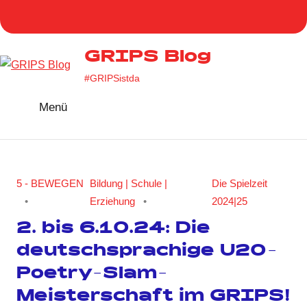
Zum
Homepage
Facebook
Twitter
Instag
You
Inhalt
GRIPS
springen
GRIPS Blog
#GRIPSistda
Menü
5 - BEWEGEN
Bildung | Schule |
Die Spielzeit
Erziehung
2024|25
2. bis 6.10.24: Die
deutschsprachige U20-
Poetry-Slam-
Meisterschaft im GRIPS!