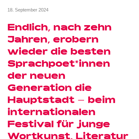
von
18. September 2024
Keine
Anja
Kommentare
Kraus
Endlich, nach zehn
Jahren, erobern
wieder die besten
Sprachpoet*innen
der neuen
Generation die
Hauptstadt – beim
internationalen
Festival für junge
Wortkunst, Literatur