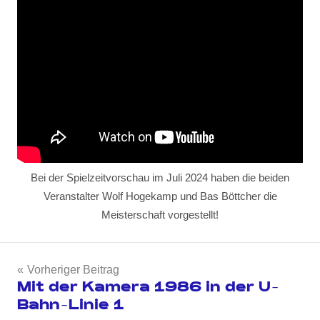
Bei der Spielzeitvorschau im Juli 2024 haben die beiden
Veranstalter Wolf Hogekamp und Bas Böttcher die
Meisterschaft vorgestellt!
Beitragsnavigation
Vorheriger Beitrag
Mit der Kamera 1986 in der U-
Bahn-Linie 1