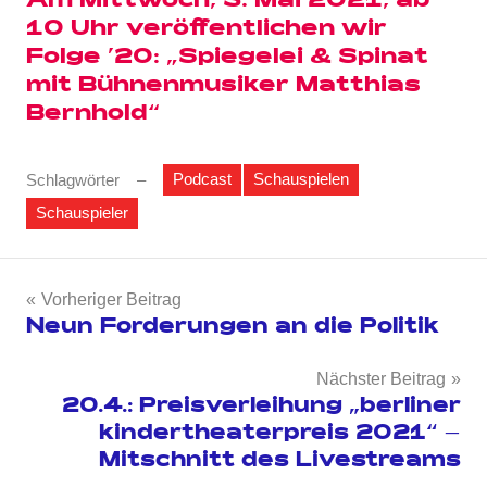
Am Mittwoch, 5. Mai 2021, ab
10 Uhr veröffentlichen wir
Folge ’20: „Spiegelei & Spinat
mit Bühnenmusiker Matthias
Bernhold“
Podcast
Schauspielen
Schlagwörter
Schauspieler
Beitragsnavigation
Vorheriger Beitrag
Neun Forderungen an die Politik
Nächster Beitrag
20.4.: Preisverleihung „berliner
kindertheaterpreis 2021“ –
Mitschnitt des Livestreams