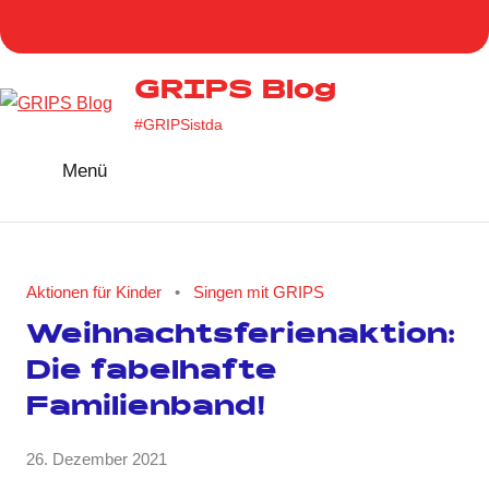
Zum
Homepage
Facebook
Twitter
Instag
You
Inhalt
GRIPS
springen
GRIPS Blog
#GRIPSistda
Menü
Aktionen für Kinder
Singen mit GRIPS
Weihnachtsferienaktion:
Die fabelhafte
Familienband!
von
26. Dezember 2021
Keine
GRIPS
Kommentare