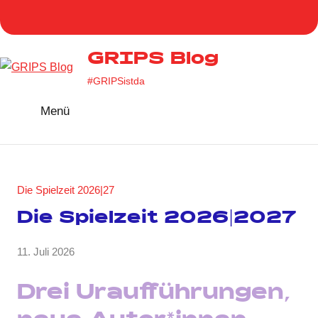
Zum
Homepage
Facebook
Twitter
Instag
You
Inhalt
GRIPS
springen
GRIPS Blog
#GRIPSistda
Menü
Die Spielzeit 2026|27
Die Spielzeit 2026|2027
von
11. Juli 2026
Keine
Anja
Kommentare
Kraus
Drei Uraufführungen,