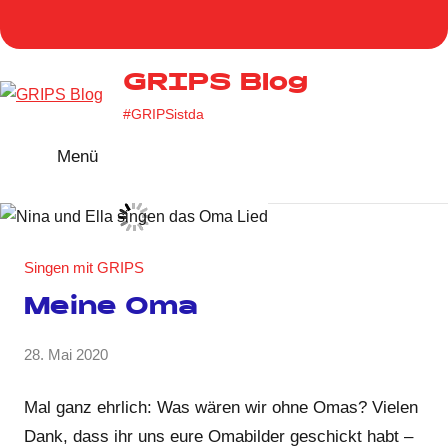
Zum
Homepage
Facebook
Twitter
Instag
You
Inhalt
GRIPS
springen
GRIPS Blog
#GRIPSistda
Menü
Singen mit GRIPS
Meine Oma
von
28. Mai 2020
Keine
GRIPS
Kommentare
Team
Mal ganz ehrlich: Was wären wir ohne Omas? Vielen
Dank, dass ihr uns eure Omabilder geschickt habt –