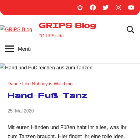
Zum
Homepage
Facebook
Twitter
Instag
You
Inhalt
GRIPS
springen
GRIPS Blog
#GRIPSistda
Menü
Dance Like Nobody is Watching
Hand-Fuß-Tanz
von
25. Mai 2020
Keine
GRIPS
Kommentare
Team
Mit euren Händen und Füßen habt ihr alles, was ihr
zum Tanzen braucht. Hier findet ihr eine tolle Idee,