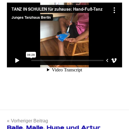
Beitragsnavigation
Vorheriger Beitrag
Balle, Malle, Hupe und Artur