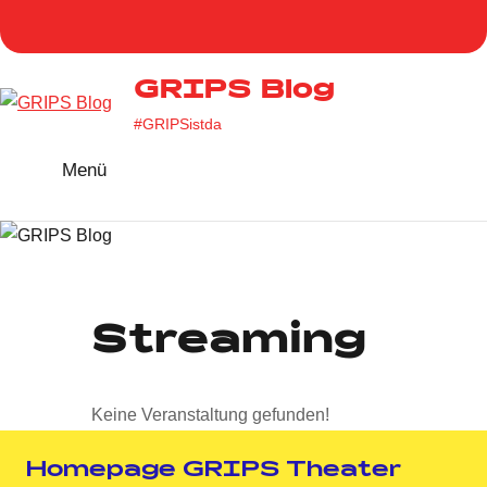
Zum
Homepage
Facebook
Twitter
Instag
You
Inhalt
GRIPS
springen
GRIPS Blog
#GRIPSistda
Menü
Streaming
Keine Veranstaltung gefunden!
Homepage GRIPS Theater